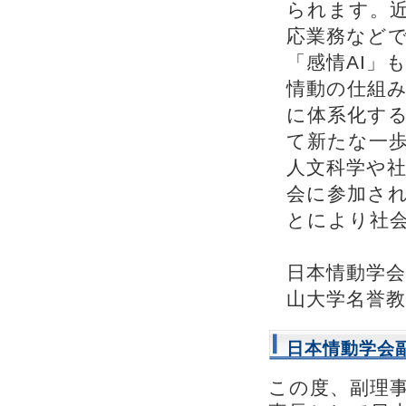
られます。
応業務など
「感情AI」
情動の仕組
に体系化す
て新たな一
人文科学や
会に参加さ
とにより社
日本情動学会
山大学名誉教
日本情動学会
この度、副理