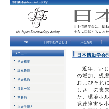
日本情動学会のホームページです
TOP
日本情動学会とは
入会案内
理事長挨拶
学会概要
入会手続き
賛助会員
令
令
令
令
令
令
令
令
平
平
平
平
平
平
平
情
メニュー
会
会
会
会
会
会
会
日本情動学会
学会概要
近年、いじ
設立経緯
の増加、残
学会規約
およびそれ
役員一覧
しさ」の喪
た、環境ホ
事務局
発達障害や
入会手続き