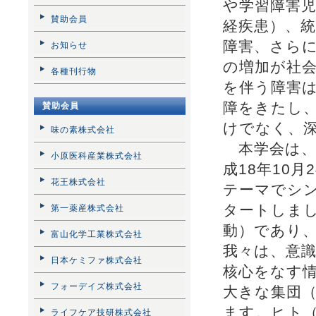
や学習障害
賛助会員
経疾患）、
障害、さら
お知らせ
の増加が社
各種刊行物
を伴う障害
障をきたし
賛助会員
けでなく、
味の素株式会社
本学会は、
小原医科産業株式会社
成18年10
花王株式会社
テーマでシ
タートしま
第一薬産株式会社
動）であり
富山化学工業株式会社
我々は、意
日本ケミファ株式会社
核心をなす
フォーデイズ株式会社
大きな集団
ます。ヒト
ライフケア技研株式会社