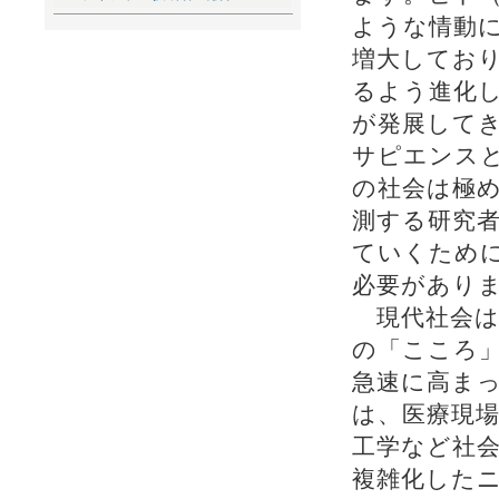
ような情動
増大してお
るよう進化
が発展して
サピエンス
の社会は極
測する研究
ていくため
必要があり
現代社会は
の「こころ
急速に高ま
は、医療現
工学など社
複雑化した